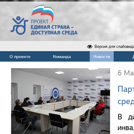
Версия для слабовид
О проекте
Команда
Новости
6 Ма
Пар
сре
В д
инв