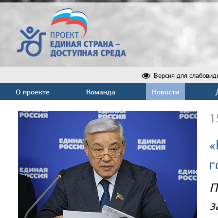
Версия для слабовид
О проекте
Команда
Новости
1
«
г
П
з