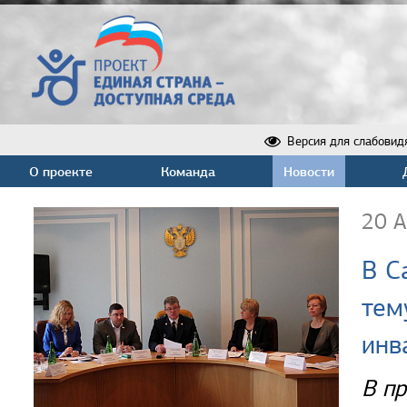
Версия для слабовид
О проекте
Команда
Новости
20 
В С
тем
инв
В п