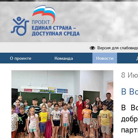
Версия для слабовид
О проекте
Команда
Новости
8 Ию
В В
В В
добр
парт