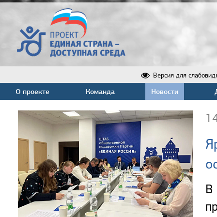
Версия для слабовид
О проекте
Команда
Новости
1
Я
о
В
п