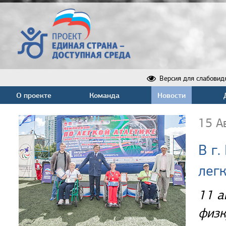
Версия для слабовид
О проекте
Команда
Новости
15 А
В г
лег
11 а
физк