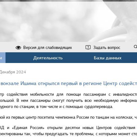
Версия для слабовидящих
Задать вопрос
и
Деятельность
Базы данных
Декабря 2024
 вокзале Ишима открылся первый в регионе Центр содейс
тр содействия мобильности для помощи пассажирам с инвалиднос
ольшой. В нем пассажиры смогут получить всю необходимую информац
урного по станции, в том числе и с помощью сурдоперевода.
ой из первых центр посетила чемпионка России по танцам на колясках, 
Д и «Единая Россия» открыли десятки новых Центров содействия 
оектированы так, чтобы предугадать те проблемы, с которыми может ст