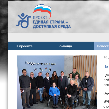
О проекте
Команда
Новост
16 
На
Цен
Неб
деж
Одн
«РЖ
спр