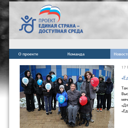
О проекте
Команда
Новост
17 
«Е
Так
Выс
мяч
«Дл
«Ед