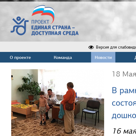
Версия для слабовид
О проекте
Команда
Новости
18 Мая
В рам
состо
дошко
16 мая