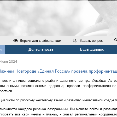
Версия для слабовидящих
Задать вопрос
и
Деятельность
Базы данных
Июня 2024
Нижнем Новгороде «Единая Россия» провела профориента
 воспитанников социально-реабилитационного центра «Улыбка» Автоз
аниченными возможностями здоровья, провели профориентационно
ростков.
циалисты по русскому жестовому языку и развитию инклюзивной среды по
зможности каждого ребёнка безграничны. Вы можете пойти и развивать
лизовать все свои мечты и планы», - сказал региональный координат