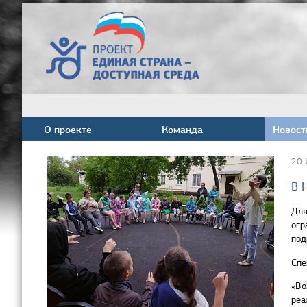
О проекте
Команда
Новост
20 
В 
Для
огр
под
Спе
«Во
реа