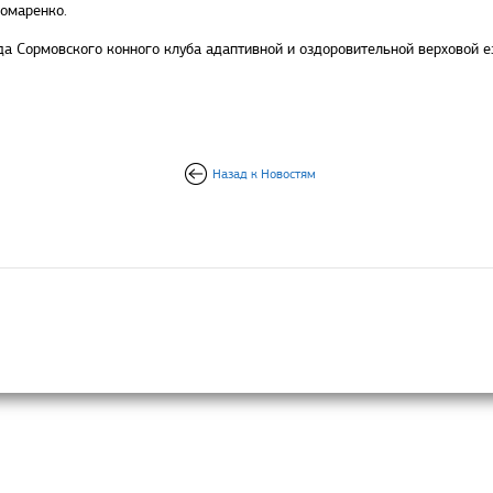
омаренко.
а Сормовского конного клуба адаптивной и оздоровительной верховой е
Назад к Новостям