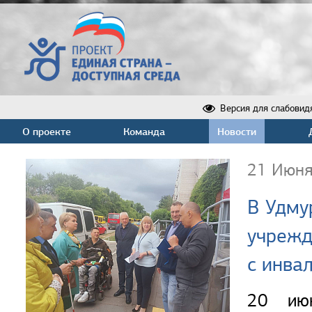
Версия для слабовид
О проекте
Команда
Новости
21 Июня
В Удму
учрежд
с инва
20 июн