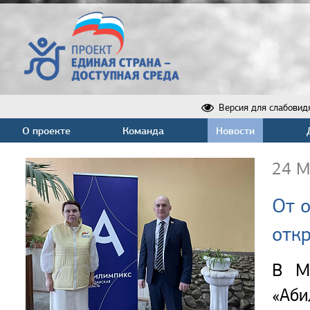
Версия для слабовид
О проекте
Команда
Новости
24 М
От о
отк
В М
«Аб