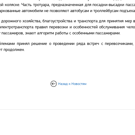
ой коляске. Часть тротуара, предназначенная для посадки-высадки пасс
паркованные автомобили не позволяют автобусам и троллейбусам подъехат
 дорожного хозяйства, благоустройства и транспорта для принятия мер 
электротранспорта правил перевозки и особенностей обслуживания чело
ку пассажиров, знают алгоритм работы с особенными пассажирами.
блемами принял решение о проведении ряда встреч с перевозчиками,
ет продолжен.
Назад к Новостям