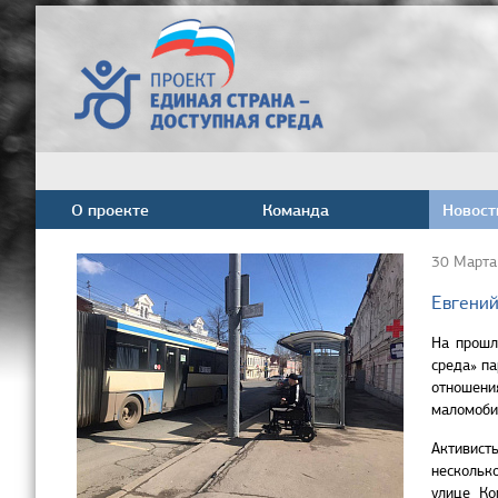
О проекте
Команда
Новост
30 Марта
Евгений
На прошл
среда» п
отношени
маломоби
Активист
нескольк
улице Ко