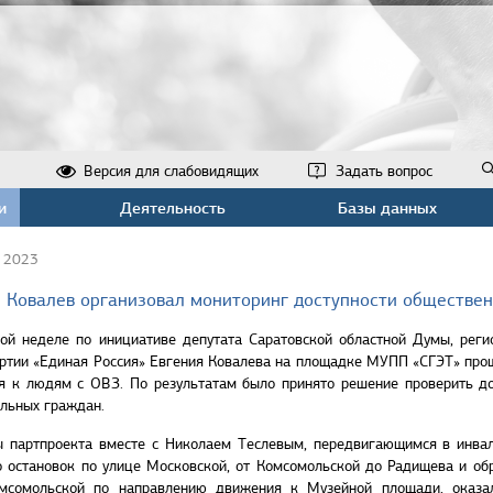
Версия для слабовидящих
Задать вопрос
и
Деятельность
Базы данных
 2023
 Ковалев организовал мониторинг доступности обществен
ой неделе по инициативе депутата Саратовской областной Думы, реги
артии «Единая Россия» Евгения Ковалева на площадке МУПП «СГЭТ» прош
я к людям с ОВЗ. По результатам было принято решение проверить до
льных граждан.
ы партпроекта вместе с Николаем Теслевым, передвигающимся в инвал
о остановок по улице Московской, от Комсомольской до Радищева и обр
мсомольской по направлению движения к Музейной площади, оказал