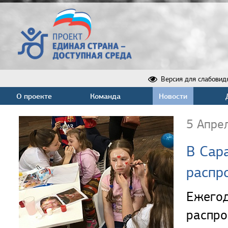
Версия для слабовид
О проекте
Команда
Новости
5 Апре
В Сар
распр
Ежегод
распро