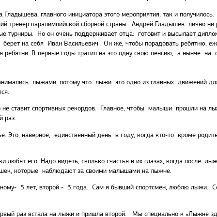
Гладышева, главного инициатора этого мероприятия, так и получилось. 
ший тренер паралимпийской сборной страны. Андрей Гладышев лично ни
ые турниры. Но он очень поддерживает отца: готовит и высылает дипл
у берет на себя Иван Васильевич . Он же, чтобы порадовать ребятню, е
я ребятни. В первые годы тратил на это одну свою пенсию, а нынче н
нимались лыжами, потому что лыжи это одно из главных движений для з
ся.
о не ставит спортивных рекордов. Главное, чтобы малыши прошли на лыж
 раз.
е. Это, наверное, единственный день в году, когда кто-то кроме роди
 любят его. Надо видеть, сколько счастья в их глазах, когда после лы
ушек, которые наблюдают за своими малышами на лыжне.
дному- 5 лет, второй - 3 года. Сам я бывший спортсмен, люблю лыжи. С
ервый раз встала на лыжи и пришла второй. Мы специально к «Лыжне зд