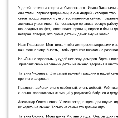
У детей ветерана спорта из Смоленского Ивана Васильевича 
они стали перворазрядниками, а сын Андрей - сегодня стар
сезон продолжается и у его воспитанников сейчас серьезн
активных участников. Вся остальную организаторскую работ
шоколадных конфет, оплачивает пряники, пироги и блины дл
ветеран говорит, что любит детей и денег ему не жалко.
Иван Гладышев: Моя цель, чтобы дети росли здоровыми и за
как можно чаще бывать, чтобы организм нормально развивал
На «Лыжне здоровья» у судей нет секундомеров. Здесь никт
привозит своих маленьких детей на лыжню здоровья в шестой
Татьяна Чуфенева: Это самый важный праздник в нашей семь
крепкого здоровья.
Праздник действительно особенный, очень добрый. Ребятишки
сколько положительных эмоций у родителей, бабушек и дед
Александр Синельников: У меня сегодня здесь два внука: о
их ходить на лыжах. Только из семьи это должно идти.
Татьяна Сурина: Моей дочке Милане 3 года. Она сегодня п