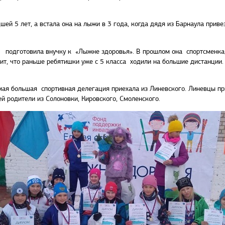
ей 5 лет, а встала она на лыжи в 3 года, когда дядя из Барнаула прив
, подготовила внучку к «Лыжне здоровья». В прошлом она спортсменка, 
рит, что раньше ребятишки уже с 5 класса ходили на большие дистанции
мая большая спортивная делегация приехала из Линевского. Линевцы п
й родители из Солоновки, Кировского, Смоленского.