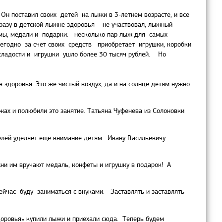
Он поставил своих детей на лыжи в 3-летнем возрасте, и все
 разу в детской лыжне здоровья не участвовал, лыжный
омы, медали и подарки: несколько пар лыж для самых
жегодно за счет своих средств приобретает игрушки, коробки
а сладости и игрушки ушло более 30 тысяч рублей. Но
доровья. Это же чистый воздух, да и на солнце детям нужно
ах и полюбили это занятие. Татьяна Чуфенева из Солоновки
телей уделяет еще внимание детям. Ивану Васильевичу
жни им вручают медаль, конфеты и игрушку в подарок! А
ейчас буду заниматься с внуками. Заставлять и заставлять
оровья» купили лыжи и приехали сюда. Теперь будем