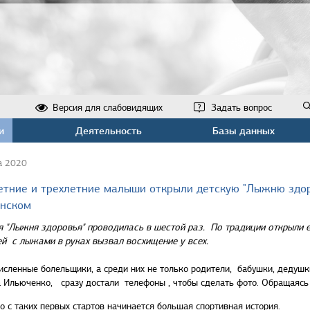
Версия для слабовидящих
Задать вопрос
и
Деятельность
Базы данных
а 2020
етние и трехлетние малыши открыли детскую "Лыжню здоро
нском
 "Лыжня здоровья" проводилась в шестой раз. По традиции открыли е
й с лыжами в руках вызвал восхищение у всех.
сленные болельщики, а среди них не только родители, бабушки, дедушк
 Ильюченко, сразу достали телефоны , чтобы сделать фото. Обращаясь
о с таких первых стартов начинается большая спортивная история.