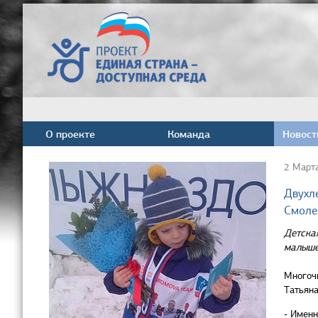
О проекте
Команда
Новост
2 Март
Двухл
Смоле
Детская
малыше
Многочи
Татьяна
- Именн