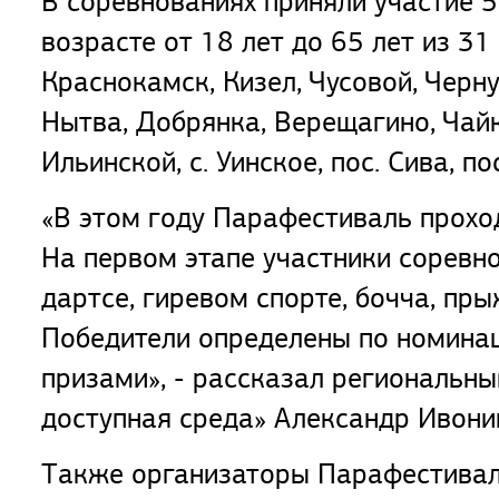
В соревнованиях приняли участие 
возрасте от 18 лет до 65 лет из 3
Краснокамск, Кизел, Чусовой, Черну
Нытва, Добрянка, Верещагино, Чайко
Ильинской, с. Уинское, пос. Сива, по
«В этом году Парафестиваль проход
На первом этапе участники соревнов
дартсе, гиревом спорте, бочча, пры
Победители определены по номина
призами», - рассказал региональн
доступная среда» Александр Ивони
Также организаторы Парафестивал