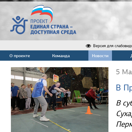
Версия для слабовид
О проекте
Команда
Новости
5 Ма
В П
В су
Суха
Перм