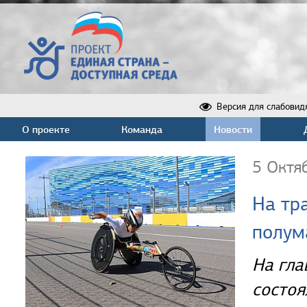
Версия для слабовид
О проекте
Команда
Новости
5 Октя
На тр
полум
На гла
состоя