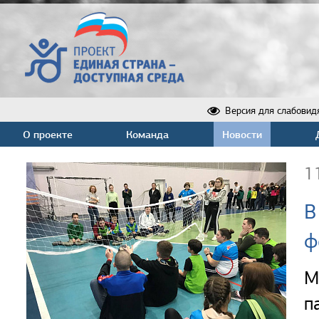
Версия для слабовид
О проекте
Команда
Новости
1
В
ф
М
п