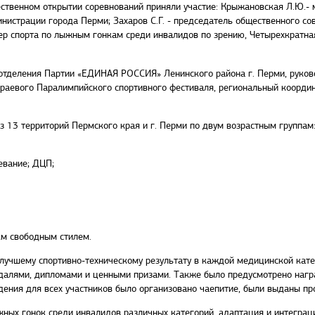
ственном открытии соревнований приняли участие: Крыжановская Л.Ю.- 
нистрации города Перми; Захаров С.Г. - председатель общественного сов
ер спорта по лыжным гонкам среди инвалидов по зрению, Четырехкратна
 отделения Партии «ЕДИНАЯ РОССИЯ» Ленинского района г. Перми, руково
 Краевого Паралимпийского спортивного фестиваля, региональный коорди
з 13 территорий Пермского края и г. Перми по двум возрастным группам
евание; ДЦП;
км свободным стилем.
 лучшему спортивно-техническому результату в каждой медицинской кат
едалями, дипломами и ценными призами. Также было предусмотрено наг
дения для всех участников было организовано чаепитие, были выданы пр
ных гонок среди инвалидов различных категорий, адаптация и интеграц