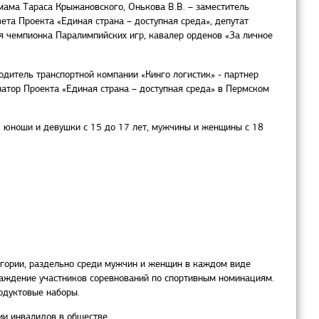
мама Тараса Крыжановского, Онькова В.В. – заместитель
ета Проекта «Единая страна – доступная среда», депутат
я чемпионка Паралимпийских игр, кавалер орденов «За личное
дитель транспортной компании «Кинго логистик» - партнер
натор Проекта «Единая страна – доступная среда» в Пермском
: юноши и девушки с 15 до 17 лет, мужчины и женщины с 18
егории, раздельно среди мужчин и женщин в каждом виде
раждение участников соревнований по спортивным номинациям.
одуктовые наборы.
ии инвалидов в обществе.