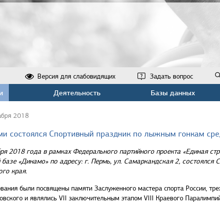
Версия для слабовидящих
Задать вопрос
и
Деятельность
Базы данных
абря 2018
ми состоялся Спортивный праздник по лыжным гонкам сре
бря 2018 года в рамках Федерального партийного проекта «Единая с
базе «Динамо» по адресу: г. Пермь, ул. Самаркандская 2, состоялся
го края.
вания были посвящены памяти Заслуженного мастера спорта России, тре
вского и являлись VII заключительным этапом VIII Краевого Паралимпий