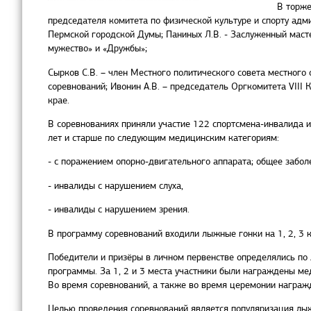
В торже
председателя комитета по физической культуре и спорту адми
Пермской городской Думы; Паниных Л.В. - Заслуженный маст
мужество» и «Дружбы»;
Сырков С.В. – член Местного политического совета местного
соревнований; Ивонин А.В. – председатель Оргкомитета VIII
крае.
В соревнованиях приняли участие 122 спортсмена-инвалида и
лет и старше по следующим медицинским категориям:
- с поражением опорно-двигательного аппарата; общее забол
- инвалиды с нарушением слуха,
- инвалиды с нарушением зрения.
В программу соревнований входили лыжные гонки на 1, 2, 3 
Победители и призёры в личном первенстве определялись по
программы. За 1, 2 и 3 места участники были награждены м
Во время соревнований, а также во время церемонии награж
Целью проведения соревнований является популяризация лыж