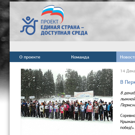
О проекте
Команда
Новост
14 Дек
В Пер
8 дека
лыжной 
Пермско
Соревно
Крыжано
побед!».