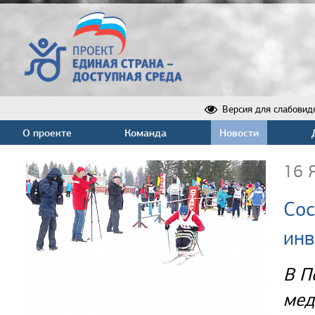
Версия для слабовид
О проекте
Команда
Новости
16 
Сос
инв
В П
мед