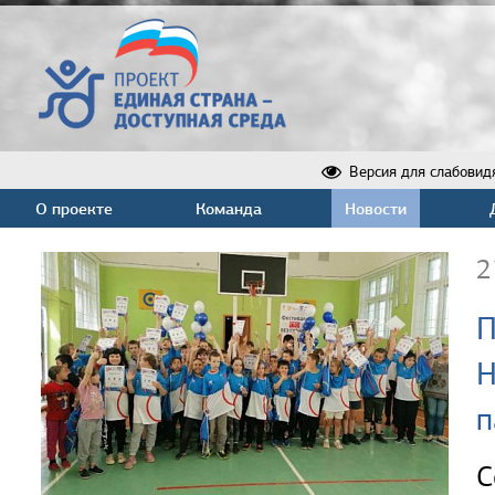
Версия для слабовид
О проекте
Команда
Новости
2
П
Н
п
С