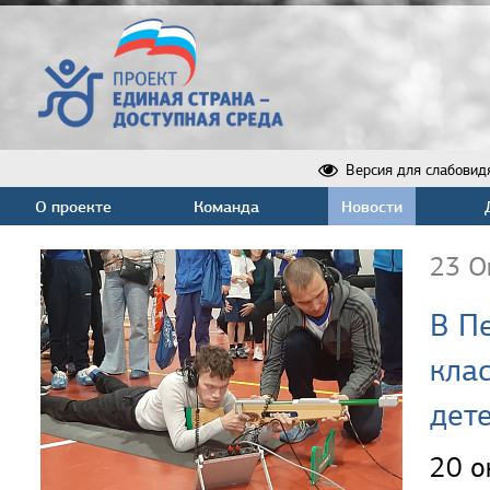
Версия для слабовид
О проекте
Команда
Новости
23 О
В П
кла
дет
20 о