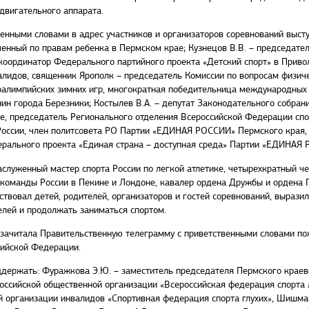
двигательного аппарата.
енными словами в адрес участников и организаторов соревнований высту
оченный по правам ребенка в Пермском крае; Кузнецов В.В. – председат
оординатор Федерального партийного проекта «Детский спорт» в Приво
лидов, священник Ярополк – председатель Комиссии по вопросам физиче
ралимпийских зимних игр, многократная победительница международных 
ин города Березники; Костылев В.А. – депутат Законодательного собран
е, председатель Регионального отделения Всероссийской Федерации спо
России, член политсовета РО Партии «ЕДИНАЯ РОССИИ» Пермского края
ерального проекта «Единая страна – доступная среда» Партии «ЕДИНАЯ
аслуженный мастер спорта России по легкой атлетике, четырехкратный ч
й команды России в Пекине и Лондоне, кавалер ордена Дружбы и ордена 
тствовал детей, родителей, организаторов и гостей соревнований, выра
елей и продолжать заниматься спортом.
ачитала Правительственную телеграмму с приветственными словами пож
сийской Федерации.
ддержать: Фуражкова Э.Ю. – заместитель председателя Пермского краев
оссийской общественной организации «Всероссийская федерация спорта
 организации инвалидов «Спортивная федерация спорта глухих», Шишмаг