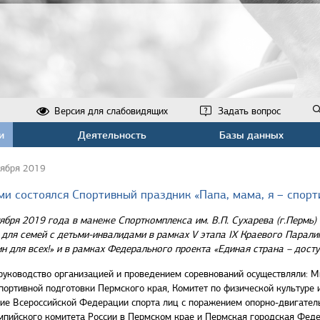
Версия для слабовидящих
Задать вопрос
и
Деятельность
Базы данных
тября 2019
ми состоялся Спортивный праздник «Папа, мама, я – спорт
ября 2019 года в манеже Спорткомплекса им. В.П. Сухарева (г.Пермь)
 для семей с детьми-инвалидами в рамках V этапа IX Краевого Парал
ин для всех!» и в рамках Федерального проекта «Единая страна – до
уководство организацией и проведением соревнований осуществляли: Ми
портивной подготовки Пермского края, Комитет по физической культуре 
ие Всероссийской Федерации спорта лиц с поражением опорно-двигатель
пийского комитета России в Пермском крае и Пермская городская Феде