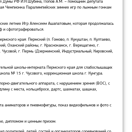
ной Думы РФ И.Н.Шубина, Попов А.М. – помощник депутата
тная Чемпионка Паралимпийских зимних игр по лыжным гонкам
йских летних Игр Алексеем Ашапатовым, которая продолжалась
аф и сфотографироваться.
мского края: Пермский (п. Гомово, п. Кукуштан, п. Култаево,
ий, Оханский районы, г. Краснокамск, г. Верещагино, г.
р,г. Чусовой, г. Пермь (Дзержинский, Индустриальный, Кировский,
вательной школы-интерната Пермского края для слабослышащих
ола № 15 г. Чусового, коррекционная школа г. Кунгура.
орно-двигательного аппарата, с нарушением зрения (ВОС), с
лину с места, кольцебросе, дартс, шахматах, шашках,
ота аниматоров и пневмофигуры, показ видеофильмов и фото с
ью, дипломом и ценным призом.
л родителей, детей, гостей и организаторов соревнований со