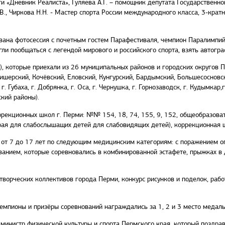
ги «Дневник Реалиста», Гуляева А.Г. – помощник депутата Государствен
В., Чиркова Н.Н. - Мастер спорта России международного класса, 3-кра
вана фотосессия с почетным гостем Парафестиваля, чемпион Паралимпи
гли пообщаться с легендой мирового и российского спорта, взять автогр
, которые приехали из 26 муниципальных районов и городских округов Пер
вишерский, Кочёвский, Еловский, Кунгурский, Бардымский, Большесосновск
 г. Губаха, г. Добрянка, г. Оса, г. Чернушка, г. Горнозаводск, г. Кудымка
кий районы).
оррекционных школ г. Перми: №№ 154, 18, 74, 155, 9, 152, общеобразо
ая для слабослышащих детей для слабовидящих детей), коррекционная шк
от 7 до 17 лет по следующим медицинским категориям: с поражением оп
анием, которые соревновались в комбинированной эстафете, прыжках в д
творческих коллективов города Перми, конкурс рисунков и поделок, раб
емпионы и призёры соревнований награждались за 1, 2 и 3 место медал
министр физической культуры и спорта Пермского края, который поздрави