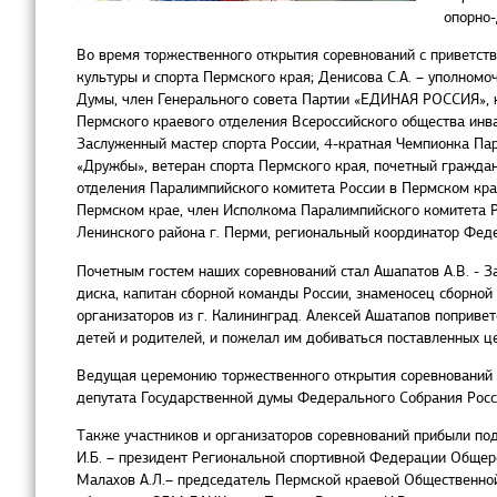
опорно-
Во время торжественного открытия соревнований с приветств
культуры и спорта Пермского края; Денисова С.А. – уполном
Думы, член Генерального совета Партии «ЕДИНАЯ РОССИЯ», к
Пермского краевого отделения Всероссийского общества инва
Заслуженный мастер спорта России, 4-кратная Чемпионка Па
«Дружбы», ветеран спорта Пермского края, почетный граждан
отделения Паралимпийского комитета России в Пермском кра
Пермском крае, член Исполкома Паралимпийского комитета 
Ленинского района г. Перми, региональный координатор Фед
Почетным гостем наших соревнований стал Ашапатов А.В. - З
диска, капитан сборной команды России, знаменосец сборно
организаторов из г. Калининград. Алексей Ашатапов поприве
детей и родителей, и пожелал им добиваться поставленных ц
Ведущая церемонию торжественного открытия соревнований з
депутата Государственной думы Федерального Собрания Рос
Также участников и организаторов соревнований прибыли по
И.Б. – президент Региональной спортивной Федерации Общер
Малахов А.Л.– председатель Пермской краевой Общественной