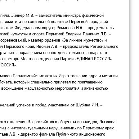
пили: Зиннер М.В. – заместитель министра физической
ель комитета по социальной политике Пермской городской
лжском Федеральном округе; Романова Н.А. – председатель
ской культуры и спорта Пермской Епархии; Паниных Л.В. –
соревнований, кавалер орденов «За личное мужество» и
ия Пермского края; Ивонин А.В. – председатель Регионального
рта лиц с поражением опорно-двигательного аппарата в
, секретарь Местного отделения Партии «ЕДИНАЯ РОССИЯ»
 РОССИЯ».
емпион Паралимпийских летних Игр в толкании ядра и метании
Почета, который специально прилетел по приглашению
зил восхищение масштабностью мероприятия и активностью
еланий успехов и побед участникам от Шубина И.Н. –
ого отделения Всероссийского общества инвалидов, Лызлова
 лиц с интеллектуальными нарушениями» по Пермскому краю,
аев А.В. - директор филиала Публичного акционерного