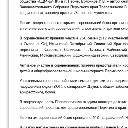
общества «СДМ-БАНК» в г. Перми, Волочков И.В. – автор кни
Законодательного Собрания Пермского края Трапезникова В.
среди слепых, кавалер ордена «За личное мужество».
После тождественного открытия соревнований была организо
в течение всего дня соревнований. Спортсмены и зрители смо
В соревнованиях приняли участие 256 семей (512 участников!)
п. Сылва, п. Юг), Ильинский, Октябрьский, Сивинский, Красно
Березники, г. Кишерть, г. Соликамск, г. Лысьва, г. Чайковский,
Ленинский, Мотовилихинский, Орджоникидзевский, Свердловс
Активное участие в соревнованиях приняли представители к
детей и общеобразовательной школы-интерната Пермского кр
Участниками соревнований стали семьи с детьми-инвалидами 
нарушением слуха (ВОГ), с синдромом Дауна, с общим заболев
армрестлинге, бочча.
В творческую часть Парафестиваля входили концерт детских 
соревнований прошлых лет среди инвалидов Пермского края.
По итогам соревнований было проведено 310 награждений. Ч
В разгар награждений на соревнования прибыл Епанов В.И. – 