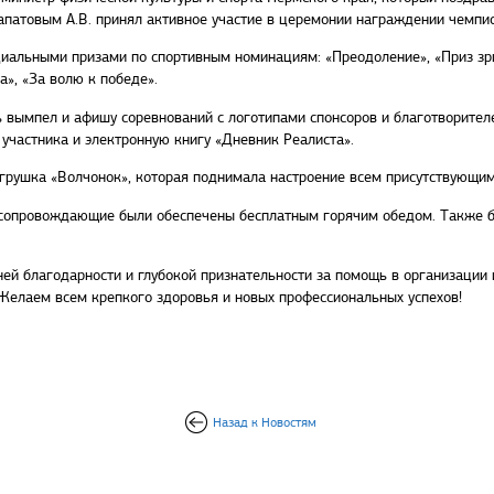
апатовым А.В. принял активное участие в церемонии награждении чемпио
альными призами по спортивным номинациям: «Преодоление», «Приз зри
», «За волю к победе».
 вымпел и афишу соревнований с логотипами спонсоров и благотворите
 участника и электронную книгу «Дневник Реалиста».
рушка «Волчонок», которая поднимала настроение всем присутствующим,
, сопровождающие были обеспечены бесплатным горячим обедом. Также 
ей благодарности и глубокой признательности за помощь в организации 
Желаем всем крепкого здоровья и новых профессиональных успехов!
Назад к Новостям