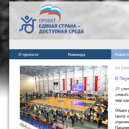
О проекте
Команда
Новост
24 Сен
В Пер
21 сент
семья!»
мир од
Общее р
Центр с
отделен
Паралим