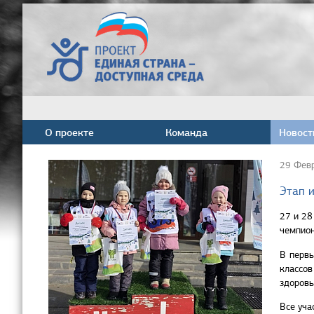
О проекте
Команда
Новост
29 Фев
Этап 
27 и 28
чемпион
В первы
классо
здоровь
Все уча