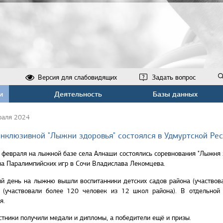
Версия для слабовидящих
Задать вопрос
и
Деятельность
Базы данных
раля 2024
инклюзивной "Лыжни здоровья" состоялся в Удмуртской Ре
 февраля на лыжной базе села Алнаши состоялись соревнования "Лыжня 
а Паралимпийских игр в Сочи Владислава Лекомцева.
й день на лыжню вышли воспитанники детских садов района (участвовал
в (участвовали более 120 человек из 12 школ района). В отдельной
я.
стники получили медали и дипломы, а победители ещё и призы.