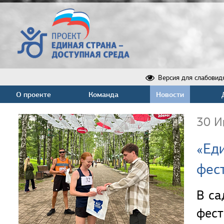
Версия для слабовид
О проекте
Команда
Новости
30 И
«Ед
фес
В са
фес