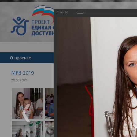
1
из
66
Версия для слабовид
О проекте
Команда
Новости
МРВ 2019
30.06.2019