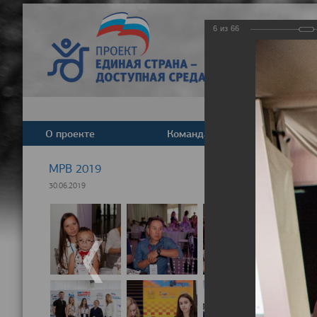
6
из
66
О проекте
Команда
Новост
МРВ 2019
30.06.2019