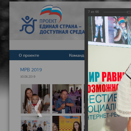
7
из
66
О проекте
Команда
Новост
МРВ 2019
30.06.2019