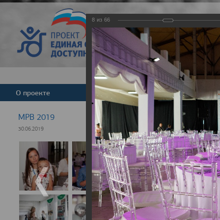
8
из
66
Версия для слабовид
О проекте
Команда
Новости
МРВ 2019
30.06.2019