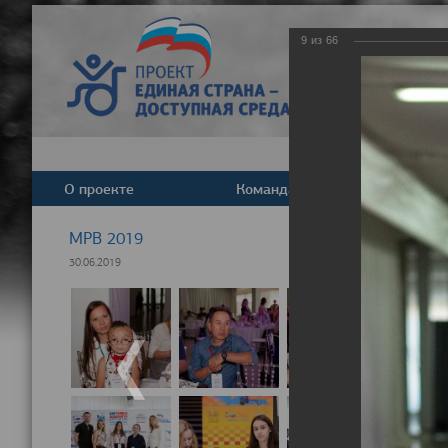
9
из
66
О проекте
Команда
Новост
МРВ 2019
30.06.2019