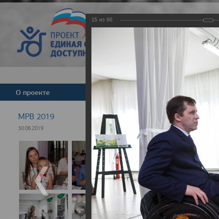
15
из
66
Версия для слабовид
О проекте
Команда
Новости
МРВ 2019
30.06.2019