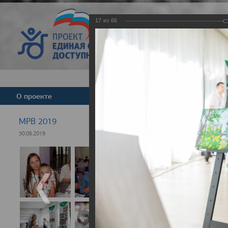
17
из
66
Версия для слабовид
О проекте
Команда
Новости
МРВ 2019
30.06.2019