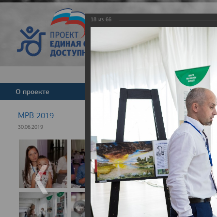
18
из
66
Версия для слабовид
О проекте
Команда
Новости
МРВ 2019
30.06.2019