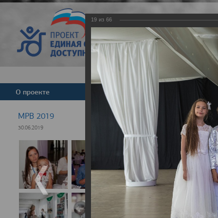
19
из
66
Версия для слабовид
О проекте
Команда
Новости
МРВ 2019
30.06.2019