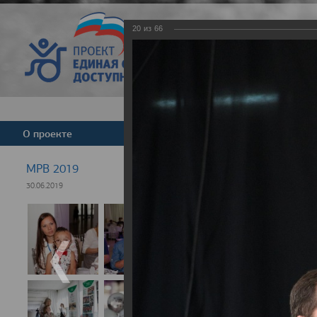
20
из
66
Версия для слабовид
О проекте
Команда
Новости
МРВ 2019
30.06.2019