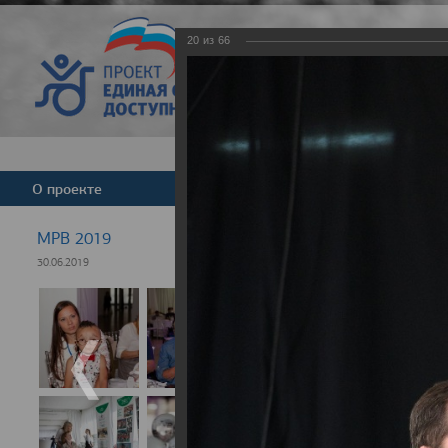
20
из
66
Версия для слабовид
О проекте
Команда
Новости
МРВ 2019
30.06.2019