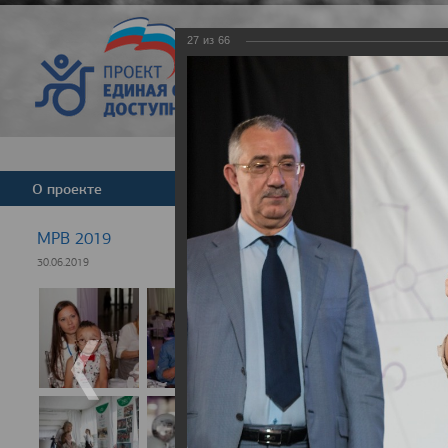
27
из
66
Версия для слабовид
О проекте
Команда
Новости
МРВ 2019
30.06.2019