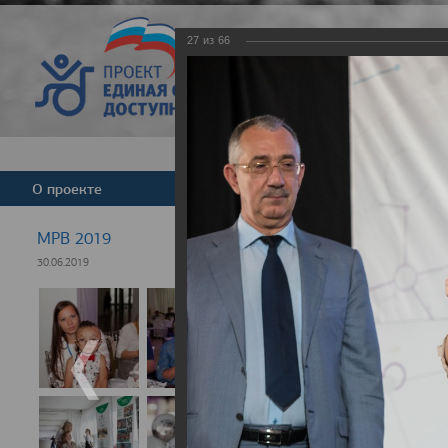
27
из
66
Версия для слабовид
О проекте
Команда
Новости
МРВ 2019
30.06.2019