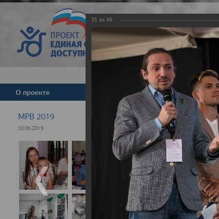
31
из
66
Версия для слабовид
О проекте
Команда
Новости
МРВ 2019
30.06.2019