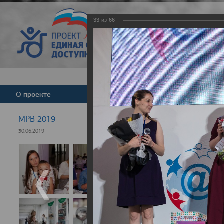
33
из
66
Версия для слабовид
О проекте
Команда
Новости
МРВ 2019
30.06.2019