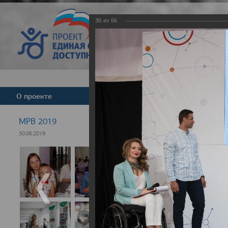
36
из
66
Версия для слабовид
О проекте
Команда
Новости
МРВ 2019
30.06.2019