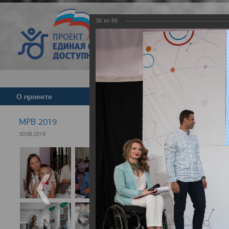
36
из
66
Версия для слабовид
О проекте
Команда
Новости
МРВ 2019
30.06.2019