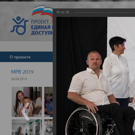
40
из
66
Версия для слабовид
О проекте
Команда
Новости
МРВ 2019
30.06.2019