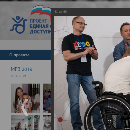
41
из
66
Версия для слабовид
О проекте
Команда
Новости
МРВ 2019
30.06.2019