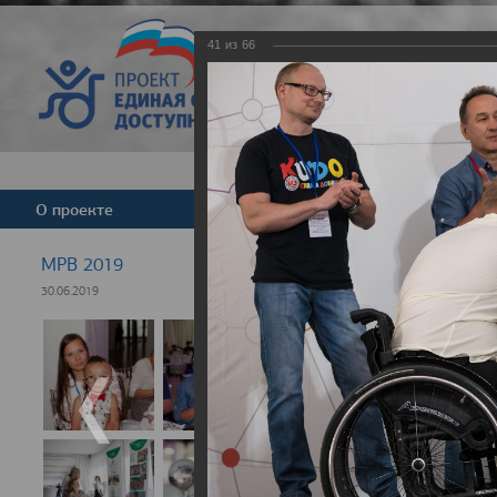
41
из
66
Версия для слабовид
О проекте
Команда
Новости
МРВ 2019
30.06.2019