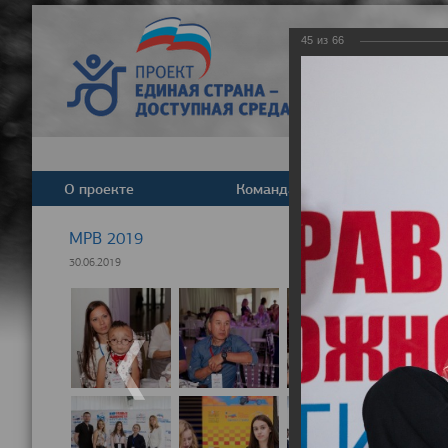
45
из
66
О проекте
Команда
Новост
МРВ 2019
30.06.2019