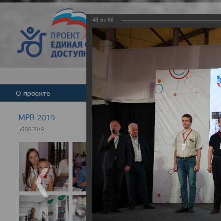
48
из
66
Версия для слабовид
О проекте
Команда
Новости
МРВ 2019
30.06.2019