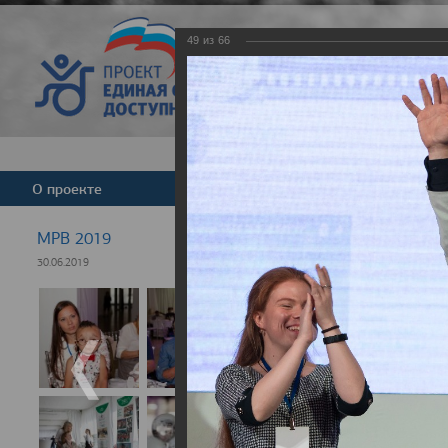
49
из
66
Версия для слабовид
О проекте
Команда
Новости
МРВ 2019
30.06.2019