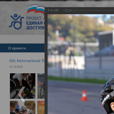
2
из
120
Версия для слабовид
О проекте
Команда
Новости
6th International Rezept-Sport Wheelchair Half Marath
23.10.2020