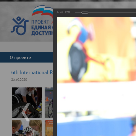
4
из
120
Версия для слабовид
О проекте
Команда
Новости
6th International Rezept-Sport Wheelchair Half Marath
23.10.2020